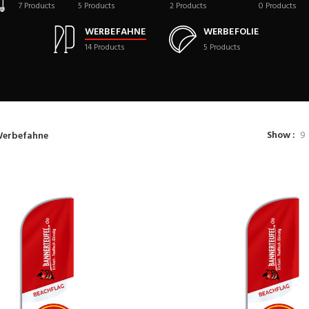
7
Products
5
Products
2
Products
0
Products
WERBEFAHNE
WERBEFOLIE
14
Products
5
Products
Show
9
erbefahne