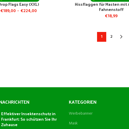
Drop Flags Easy (XXL)
Hissflaggen für Masten mit 
Fahnenstoff
€
189,00
–
€
224,00
€
18,99
1
2
NACHRICHTEN
KATEGORIEN
Effektiver Insektenschutz in
Werbebanner
Frankfurt: So schützen Sie Ihr
Mask
Zuhause