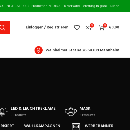
CO- NEUTRALE C02- Production NEUTRALER Versand Lieferung in ganz Europe
0
0
Einloggen / Registrieren
€
0,00
Weinheimer Straße 26 68309 Mannheim
LED & LEUCHTREKLAME
MASK
3
Products
6
Products
RISIERT
WAHLKAMPAGNEN
WERBEBANNER