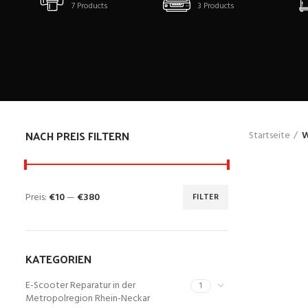
7
Products
3
Products
NACH PREIS FILTERN
Startseite
W
Preis:
€10
—
€380
FILTER
KATEGORIEN
E-Scooter Reparatur in der
1
Metropolregion Rhein-Neckar