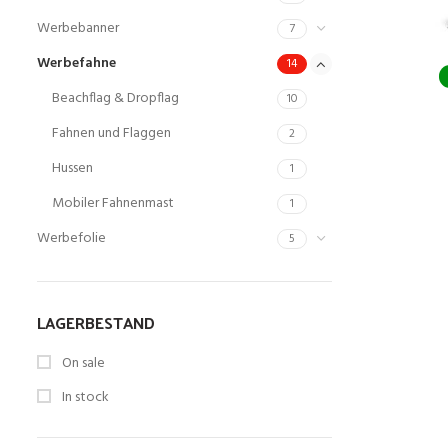
Werbebanner
7
Werbefahne
14
Beachflag & Dropflag
10
Fahnen und Flaggen
2
Hussen
1
Mobiler Fahnenmast
1
Werbefolie
5
LAGERBESTAND
On sale
In stock