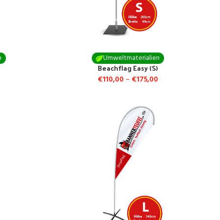
n
Umweltmaterialien
)
Beachflag Easy (S)
0
€
110,00
–
€
175,00