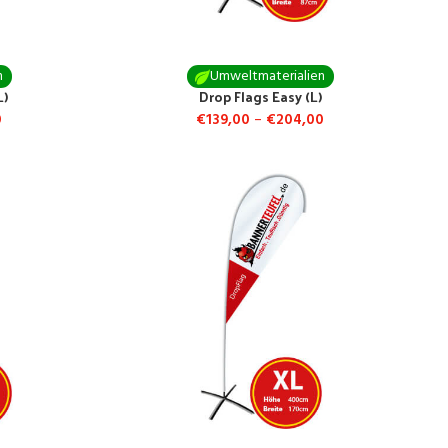
n
Umweltmaterialien
L)
Drop Flags Easy (L)
0
€
139,00
–
€
204,00