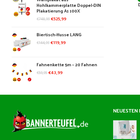
Hohlkammerplatte Doppel-DIN
Plakatierung A1 100X
€
525,99
€
748,99
Biertisch-Husse LANG
€
119,99
€
144,99
Fahnenkette 5m – 20 Fahnen
€
43,99
€
59,95
NEUESTEN 