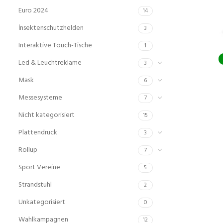
Euro 2024
14
İnsektenschutzhelden
3
Interaktive Touch-Tische
1
Led & Leuchtreklame
3
Mask
6
Messesysteme
7
Nicht kategorisiert
15
Plattendruck
3
Rollup
7
Sport Vereine
5
Strandstuhl
2
Unkategorisiert
0
Wahlkampagnen
12