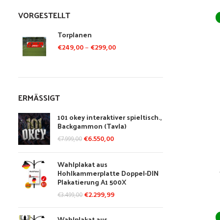
VORGESTELLT
Torplanen
€
249,00
–
€
299,00
ERMÄSSIGT
101 okey interaktiver spieltisch.,
Backgammon (Tavla)
€
6.550,00
€
7.999,00
Wahlplakat aus
Hohlkammerplatte Doppel-DIN
Plakatierung A1 500X
€
2.299,99
€
3.499,00
Wahlplakat aus