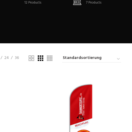
12
Products
7
Products
24
36