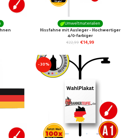
n
Umweltmaterialien
ahnen
Hissfahne mit Ausleger – Hochwertiger
4/0-farbiger
€
14,99
€
22,99
-30%