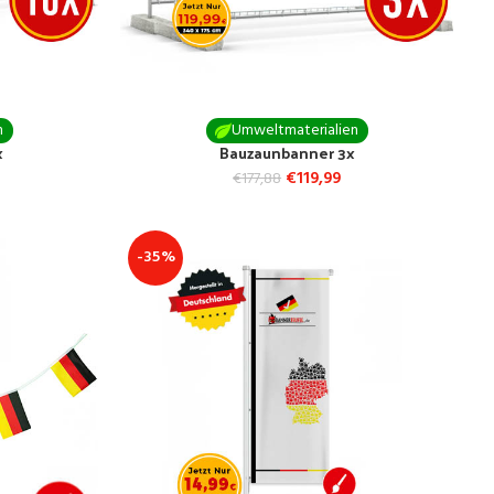
n
Umweltmaterialien
x
Bauzaunbanner 3x
€
119,99
€
177,88
-35%