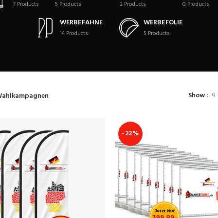
7
Products
5
Products
2
Products
0
Products
WERBEFAHNE
WERBEFOLIE
14
Products
5
Products
Show
9
ahlkampagnen
-22%