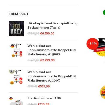
ERMÄSSIGT
101 okey interaktiver spieltisch.,
Backgammon (Tavla)
€
6.550,00
€
7.999,00
-34%
Wahlplakat aus
Hohlkammerplatte Doppel-DIN
Plakatierung A1 500X
€
2.299,99
€
3.499,00
Wahlplakat aus
Hohlkammerplatte Doppel-DIN
Plakatierung A1 100X
€
525,99
€
748,99
Biertisch-Husse LANG
€
119,99
€
144,99