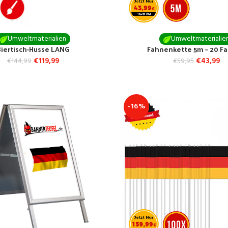
Umweltmaterialien
Umweltmaterialie
Biertisch-Husse LANG
Fahnenkette 5m – 20 F
€
119,99
€
43,99
€
144,99
€
59,95
-16%