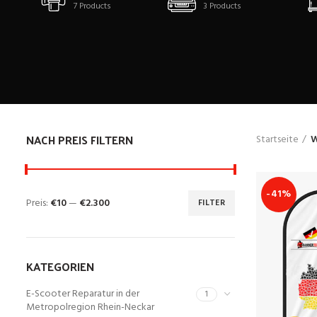
7
Products
3
Products
NACH PREIS FILTERN
Startseite
W
-41%
Preis:
€10
—
€2.300
FILTER
KATEGORIEN
E-Scooter Reparatur in der
1
Metropolregion Rhein-Neckar