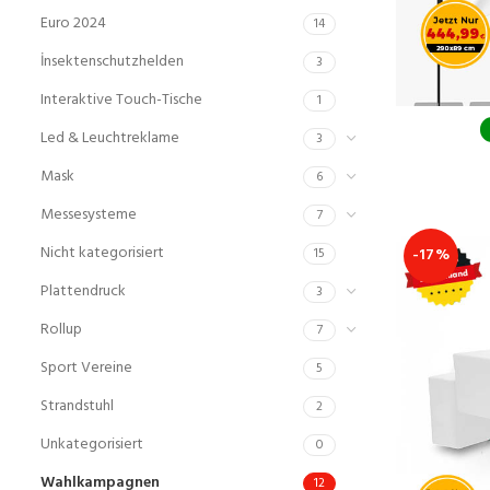
Euro 2024
14
İnsektenschutzhelden
3
Interaktive Touch-Tische
1
Led & Leuchtreklame
3
Mask
6
Messesysteme
7
Nicht kategorisiert
-17%
15
Plattendruck
3
Rollup
7
Sport Vereine
5
Strandstuhl
2
Unkategorisiert
0
Wahlkampagnen
12