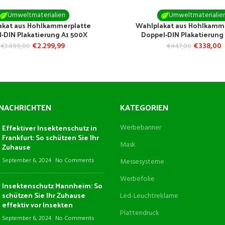
Umweltmaterialien
Umweltmaterialie
akat aus Hohlkammerplatte
Wahlplakat aus Hohlkamm
-DIN Plakatierung A1 500X
Doppel-DIN Plakatierung
€
2.299,99
€
338,00
€
3.499,00
€
447,00
NACHRICHTEN
KATEGORIEN
Effektiver Insektenschutz in
Werbebanner
Frankfurt: So schützen Sie Ihr
Mask
Zuhause
September 6, 2024
No Comments
Messesysteme
Werbefolie
Insektenschutz Mannheim: So
schützen Sie Ihr Zuhause
Led-Leuchtreklame
effektiv vor Insekten
Plattendruck
September 6, 2024
No Comments