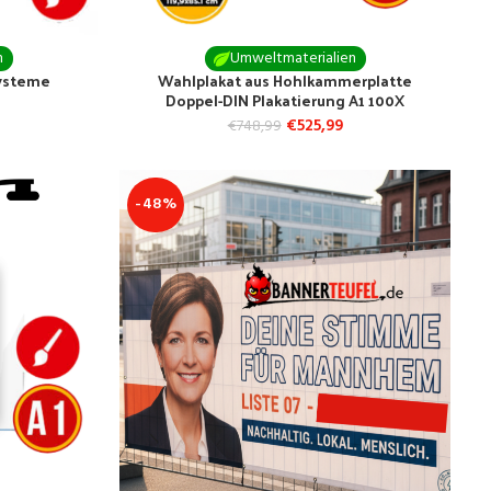
n
Umweltmaterialien
ysteme
Wahlplakat aus Hohlkammerplatte
Doppel-DIN Plakatierung A1 100X
€
525,99
€
748,99
-48%