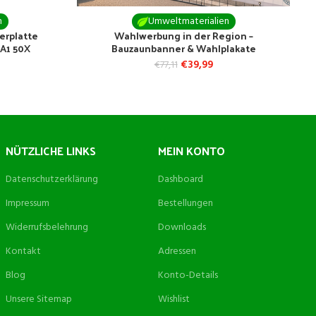
n
Umweltmaterialien
erplatte
Wahlwerbung in der Region –
 A1 50X
Bauzaunbanner & Wahlplakate
€
39,99
€
77,11
NÜTZLICHE LINKS
MEIN KONTO
Datenschutzerklärung
Dashboard
Impressum
Bestellungen
Widerrufsbelehrung
Downloads
Kontakt
Adressen
Blog
Konto-Details
Unsere Sitemap
Wishlist