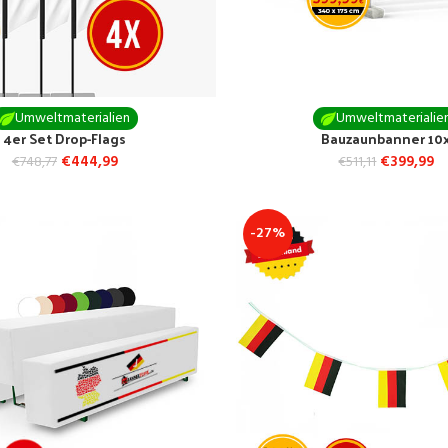
Umweltmaterialien
Umweltmaterialie
4er Set Drop-Flags
Bauzaunbanner 10
€
444,99
€
399,99
€
748,77
€
511,11
-27%