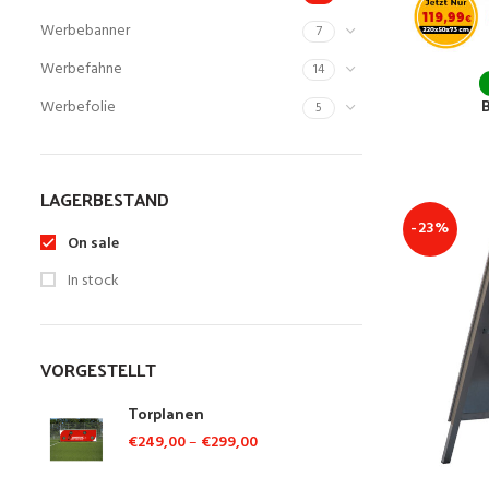
Werbebanner
7
Werbefahne
14
Werbefolie
5
LAGERBESTAND
-23%
On sale
In stock
VORGESTELLT
Torplanen
€
249,00
–
€
299,00