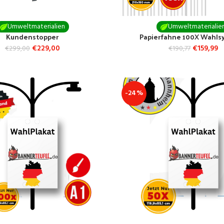
Umweltmaterialien
Umweltmaterialie
Kundenstopper
Papierfahne 100X Wahls
€
229,00
€
159,99
€
299,00
€
190,77
-24%