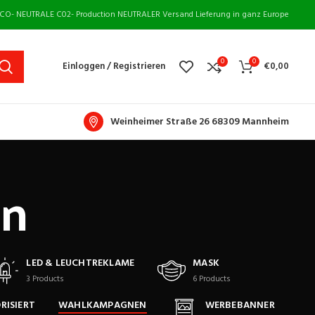
CO- NEUTRALE C02- Production NEUTRALER Versand Lieferung in ganz Europe
0
0
Einloggen / Registrieren
€
0,00
Weinheimer Straße 26 68309 Mannheim
n
LED & LEUCHTREKLAME
MASK
3
Products
6
Products
RISIERT
WAHLKAMPAGNEN
WERBEBANNER