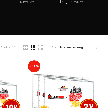
12
Products
7
Products
24
36
-33%